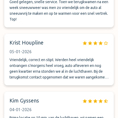
Goed gelegen, snelle service. Toen we terugkwamen na een
week sneeuwweer was men zo vriendelijk om de auto al
sneeuwvrij te maken en op te warmen voor een snel vertrek.
Top!
Krist Houpline
05-01-2026
Vriendelijk, correct en stipt. Werden heel vriendelijk
ontvangen s'morgens heel vroeg, auto afleveren en nog
geen kwartier erna stonden we al in de luchthaven. Bij de
terugkomst contact opgenomen dat we waren aangekomen
en 10 minuten erna zaten we al op het busje terug naar de
parking. Alles werd zeer vlot afgehandeld door vriendelijk
personeel. Een aanrader.
Kim Gyssens
04-01-2026
Prima locatie op 10 min. van de luchthaven, wij namen een