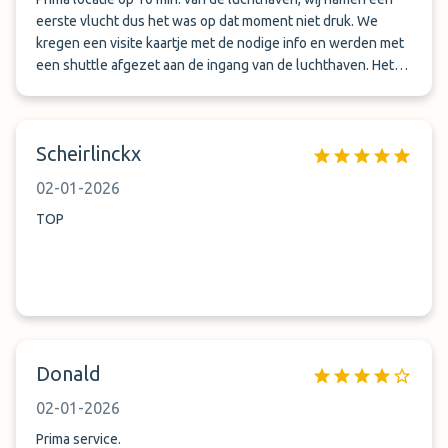
eerste vlucht dus het was op dat moment niet druk. We
kregen een visite kaartje met de nodige info en werden met
een shuttle afgezet aan de ingang van de luchthaven. Het
vertrek is prima en vlot verlopen. Onze terugvlucht had
vertraging waardoor we een dag later arriveerden. Het
contact met Aeroparkt verliep prima en de chauffeur is ons
Scheirlinckx
na een telefoontje dat we geariveerd waren direct komen
ophalen en onze auto stond netjes klaar zodat we vlot naar
02-01-2026
huis konden vertrekken. Vriendelijke en snelle service! Een
aanrader!
TOP
Donald
02-01-2026
Prima service.