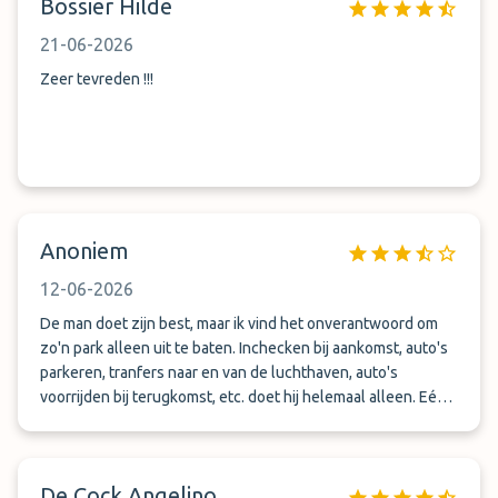
Bossier Hilde
21-06-2026
Zeer tevreden !!!
Anoniem
12-06-2026
De man doet zijn best, maar ik vind het onverantwoord om
zo'n park alleen uit te baten. Inchecken bij aankomst, auto's
parkeren, tranfers naar en van de luchthaven, auto's
voorrijden bij terugkomst, etc. doet hij helemaal alleen. Eén
probleem of pech onderweg en het ganse schema ligt
overhoop met gedupeerde reizigers als gevolg.
De Cock Angelino