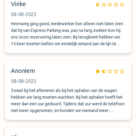
Vinke
08-08-2025
Heenweg ging goed, medewerker kon alleen niet laten zien
dat hij van Express Parking was, pas na lang zoeken kon hij
ons onze reservering laten zien. Bij terugkomt hebben we
15 keer moeten bellen om eindelijk iemand aan de lijn te
krijgen. We moesten bij afgesproken plek gaan staan. Na
weer opnieuw meerdere keren contact te hebben gezocht,
ik denk wel 40 keer gebeld waarvan er 2 keer is opgenomen
Anoniem
en 1,5 uur later kwam eindelijk onze auto. Jammer, je kiest
juist voor Valet parking om op en makkelijkere manier thuis
08-08-2025
te komen met 2 kleine kinderen.
Zowel bij het afleveren als bij het ophalen van de wagen
hebben we lang moeten wachten. Bij het ophalen heeft het
meer dan een uur geduurd. Tijdens dat uur werd de telefoon
niet meer opgenomen, en konden we niemand meer
bereiken. Geen aangename ervaring. De wagen werd wel in
goede staat weer afgeleverd.