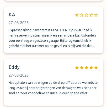
KA
27-08-2025
Expressparking Zaventem is GESLOTEN. Op 22-07 had ik
mijn reservering staan maar ik en een andere klant stonden
voor een leeg en gesloten garage. Bij terugkomst heb ik
gebeld met het nummer op de gevel en is mij verteld dat
expressparking al voor 22-07-2025 gesloten was en dat ik
contact moest opnemen met Vliegen en Parkeren om mijn
geld terug te krijgen.
Eddy
27-08-2025
Het ophalen van de wagen op de drop off duurde wel iets te
lang. Maar bij het terugbrengen van de wagen was het zeer
snel en zeer vriendelijke chauffeur. Zeer goede valet.