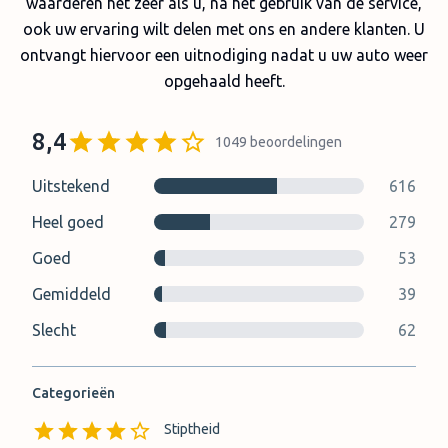
waarderen het zeer als u, na het gebruik van de service,
ook uw ervaring wilt delen met ons en andere klanten. U
ontvangt hiervoor een uitnodiging nadat u uw auto weer
opgehaald heeft.
8,4
1049
beoordelingen
Uitstekend
616
Heel goed
279
Goed
53
Gemiddeld
39
Slecht
62
Categorieën
Stiptheid