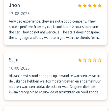
Jhon
13-08-2025
Very bad experience, they are not a good company. They
stole a perfume from my car, it took them 2 hours to return
the car. They do not answer calls. The staff does not speak
the language and they want to argue with the clients for no
reason. Do not ruin your vacation with this company. Do not
do it. They are a 0.
Stijn
10-08-2025
Bij aankomst stond er netjes op iemand te wachten. Maar na
de vakantie hebben we 16x moeten bellen en anderhalf uur
moeten wachten totdat de auto er was. Degene die hem
kwam brengen had er flink de vaart inzitten en reed zonder
gordel. Daarnaast was aan het verbruik te zien dat hij hem
flink had afgetrapt. Zelfs als de motor nog koud is. Zo ga je
niet met iemand zijn auto om.