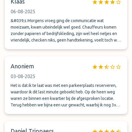
Klaas
06-08-2025
&#039;s Morgens vroeg ging de communicatie wat
moeizaam, kwam uiteindelijk wel goed. Chauffeurs komen
zonder papieren of bedrijfskleding, zijn wel heel netjes en
vriendelijk, checken niks, geen handtekening, voelt toch wat
gek. Maar geen schade, maar 8 km gereden en alles keurig
afgehandeld. Zou het weer doen.
Anoniem
03-08-2025
Het is dat ik te laat was met een parkeerplaats reserveren,
waardoor ik dit last minute geboekt heb. Op de heen weg
waren ze binnen een kwartier bij de afgesproken locatie.
Terug hebben we bijna een uur gewacht, waarbij ik nog 3x
gebeld heb en er elke keer gezegd werd dat ze er binnen 5-
7 minuten waren.. Auto zonder schade en redelijk schoon
terug gekregen. Het sterke vermoeden (obv de
Daniel Trippaers
kilometerstand) is dat er onnodig met de auto gereden is, om