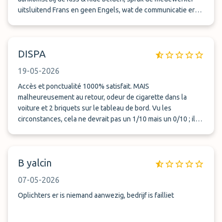
uitsluitend Frans en geen Engels, wat de communicatie erg
lastig maakte. Bij terugkomst ging het opnieuw mis: er werd
eerst een verkeerde auto gebracht en uiteindelijk hebben
wij bijna een half uur moeten wachten voordat onze eigen
DISPA
auto arriveerde. Daarnaast hebben wij via de camera’s in de
auto kunnen zien dat de wagen gedurende onze vakantie
19-05-2026
niet overdekt geparkeerd stond, terwijl dit wel de
verwachting was. Al met al een teleurstellende ervaring en
Accès et ponctualité 1000% satisfait. MAIS
voor ons geen herhaling waard.
malheureusement au retour, odeur de cigarette dans la
voiture et 2 briquets sur le tableau de bord. Vu les
circonstances, cela ne devrait pas un 1/10 mais un 0/10 ; il
s'agit là d'un gros manque de professionnalisme d'un
mambre dl'équipe (voiturier ?) Mais je le répète : tout le reste
était parfait.
B yalcin
07-05-2026
Oplichters er is niemand aanwezig, bedrijf is failliet