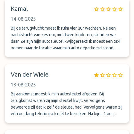
Kamal
14-08-2025
Bij de terugvlucht moest ik ruim vier uur wachten. Na een
nachtvlucht van zes uur, met twee kinderen, stonden we
daar. Ze zijn mijn autosleutel kwijtgeraakt! Ik moest een taxi
nemen naar de locatie waar mijn auto geparkeerd stond. ​
Daar bleek mijn auto gewoon op een industrieterrein te
staan, met het raam omlaag. Ik had echter betaald voor
overdekt parkeren. De auto heeft veertien dagen met een
Van der Wiele
open raam gestaan. Ik trof de auto aan met
rattenuitwerpselen op de stoel en spinnenwebben. ​Als je
13-08-2025
belt, krijg je iemand aan de lijn die nauwelijks Engels spreekt,
onbeschoft is en dreigt dat je de auto helemaal niet meer
Bij aankomst moest ik mijn autosleutel afgeven. Bij
terugkrijgt. Vervolgens wordt de telefoon uitgeschakeld en
terugkomst waren zij mijn sleutel kwijt. Vervolgens
zijn ze onbereikbaar. ​Dit alles heeft mij ontzettend veel
beweerde zij dat ik zelf de sleutel had. Vervolgens waren zij
stress bezorgd. Het is dieptriest en schandalig hoe dit
één uur lang telefonisch niet te bereiken. Na bijna 2 uur
bedrijf met klanten omgaat. Na deze traumatische ervaring
wachten hadden ze eindelijk de autosleutel gevonden. Een
kies ik nooit meer voor valet parking. Ik ben het vertrouwen
excuses kon er ook niet vanaf. Super slechte zaak dit!!!!
kwijt!!