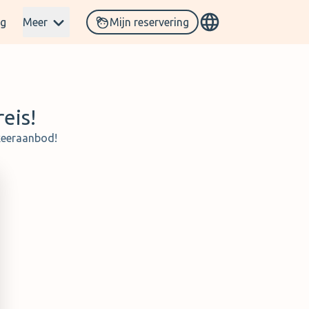
og
Meer
Mijn reservering
eis!
rkeeraanbod!