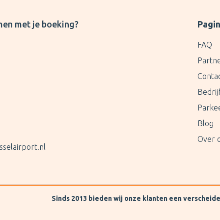
men met je boeking?
Pagin
FAQ
Partn
Conta
Bedri
Parke
Blog
Over 
selairport.nl
Sinds 2013 bieden wij onze klanten een verscheid