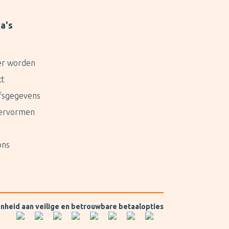
a's
er worden
ct
jfsgegevens
ervormen
ons
enheid aan veilige en betrouwbare betaalopties