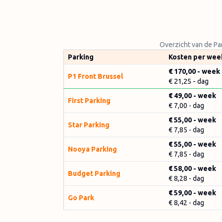
Overzicht van de Par
Parking
Kosten per wee
€ 170,00 - week
P1 Front Brussel
€ 21,25 - dag
€ 49,00
- week
First Parking
€ 7,00
- dag
€ 55,00
- week
Star Parking
€ 7,85
- dag
€ 55,00
- week
Nooya Parking
€ 7,85
- dag
€ 58,00
- week
Budget Parking
€ 8,28
- dag
€ 59,00
- week
Go Park
€ 8,42
- dag