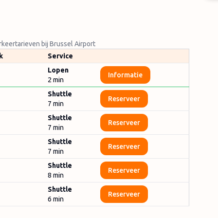
keertarieven bij Brussel Airport
k
Service
Lopen
Informatie
2 min
Shuttle
Reserveer
7
min
Shuttle
Reserveer
7
min
Shuttle
Reserveer
7
min
Shuttle
Reserveer
8
min
Shuttle
Reserveer
6
min